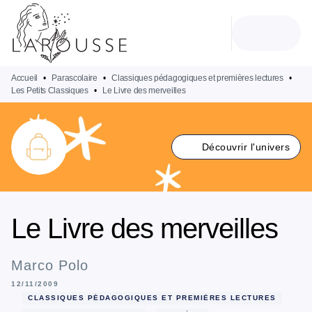
MENU
RECHERCHE
CONTENU
PIED DE PAGE
Accueil
•
Parascolaire
•
Classiques pédagogiques et premières lectures
•
Les Petits Classiques
•
Le Livre des merveilles
Découvrir l'univers
Le Livre des merveilles
Marco Polo
12/11/2009
CLASSIQUES PÉDAGOGIQUES ET PREMIÈRES LECTURES