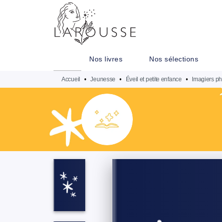
MENU
RECHERCHE
CONTENU
Nos livres
Nos sélections
Accueil
•
Jeunesse
•
Éveil et petite enfance
•
Imagiers ph