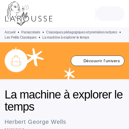
MENU
RECHERCHE
CONTENU
PIED DE PAGE
Accueil
•
Parascolaire
•
Classiques pédagogiques et premières lectures
•
Les Petits Classiques
•
La machine à explorer le temps
Découvrir l'univers
La machine à explorer le
temps
Herbert George Wells