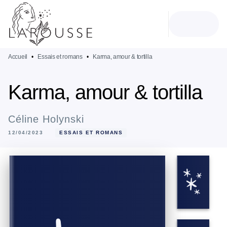
MENU
RECHERCHE
CONTENU
PIED DE PAGE
Accueil
•
Essais et romans
•
Karma, amour & tortilla
Karma, amour & tortilla
Céline Holynski
12/04/2023
ESSAIS ET ROMANS