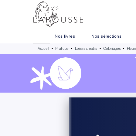
MENU
RECHERCHE
CONTENU
Nos livres
Nos sélections
Accueil
•
Pratique
•
Loisirs créatifs
•
Coloriages
•
Fleur