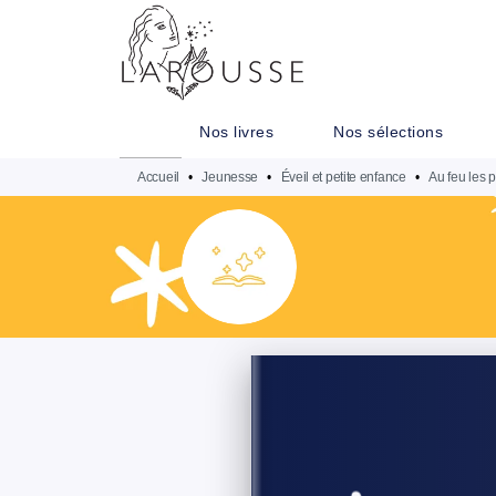
MENU
RECHERCHE
CONTENU
Nos livres
Nos sélections
Accueil
•
Jeunesse
•
Éveil et petite enfance
•
Au feu les 