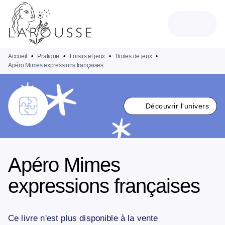
MENU
RECHERCHE
CONTENU
PIED DE PAGE
Accueil
•
Pratique
•
Loisirs et jeux
•
Boites de jeux
•
Apéro Mimes expressions françaises
Découvrir l'univers
Apéro Mimes
expressions françaises
Ce livre n'est plus disponible à la vente