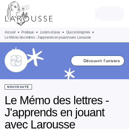
MENU
RECHERCHE
CONTENU
PIED DE PAGE
Accueil
•
Pratique
•
Loisirs et jeux
•
Quiz et énigmes
•
Le Mémo des lettres - J'apprends en jouant avec Larousse
Découvrir l'univers
NOUVEAUTÉ
Le Mémo des lettres -
J'apprends en jouant
avec Larousse