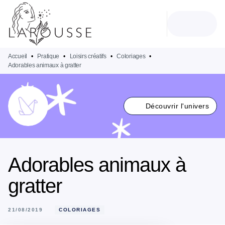
MENU
RECHERCHE
CONTENU
PIED DE PAGE
Accueil
•
Pratique
•
Loisirs créatifs
•
Coloriages
•
Adorables animaux à gratter
Découvrir l'univers
Adorables animaux à
gratter
21/08/2019
COLORIAGES