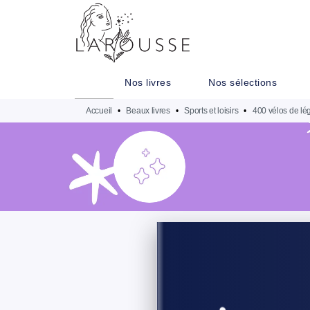
MENU
RECHERCHE
CONTENU
Nos livres
Nos sélections
Accueil
•
Beaux livres
•
Sports et loisirs
•
400 vélos de l