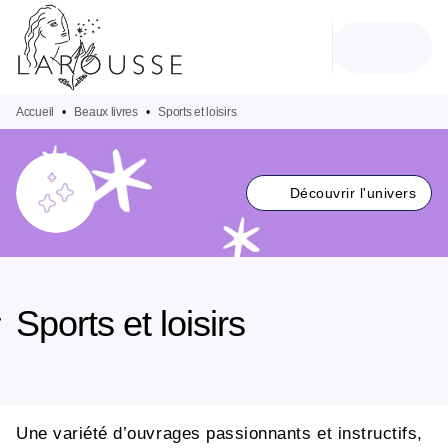
MENU
RECHERCHE
CONTENU
PIED DE PAGE
Accueil
•
Beaux livres
•
Sports et loisirs
Découvrir l'univers
Sports et loisirs
Une variété d’ouvrages passionnants et instructifs,