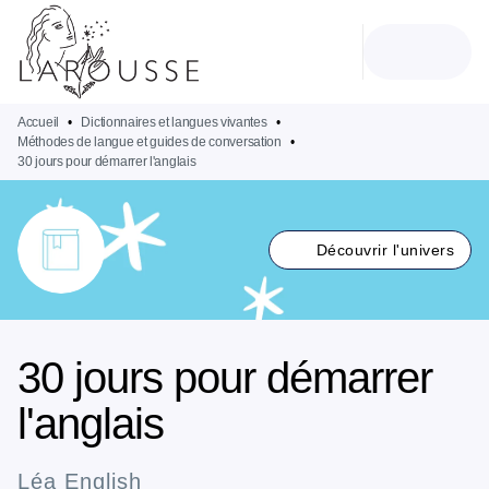
MENU
RECHERCHE
CONTENU
PIED DE PAGE
Accueil
•
Dictionnaires et langues vivantes
•
Méthodes de langue et guides de conversation
•
30 jours pour démarrer l'anglais
Découvrir l'univers
30 jours pour démarrer
l'anglais
Léa English