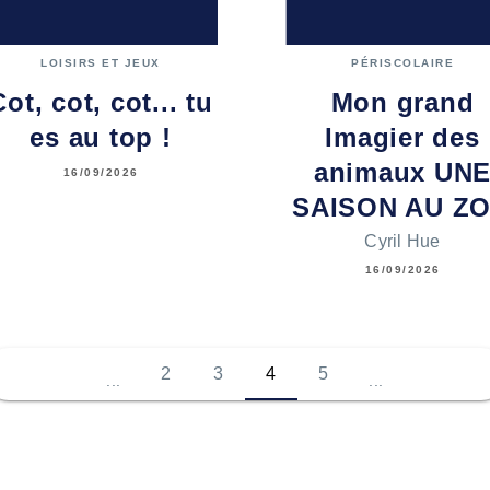
LOISIRS ET JEUX
PÉRISCOLAIRE
Cot, cot, cot... tu
Mon grand
es au top !
Imagier des
animaux UN
16/09/2026
SAISON AU Z
Cyril Hue
16/09/2026
2
3
4
5
...
...