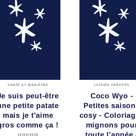
SANTÉ ET BIEN-ÊTRE
LOISIRS CRÉATIFS
Je suis peut-être
Coco Wyo -
une petite patate
Petites saiso
mais je t'aime
cosy - Coloria
gros comme ça !
mignons pou
toute l'année 
16/09/2026