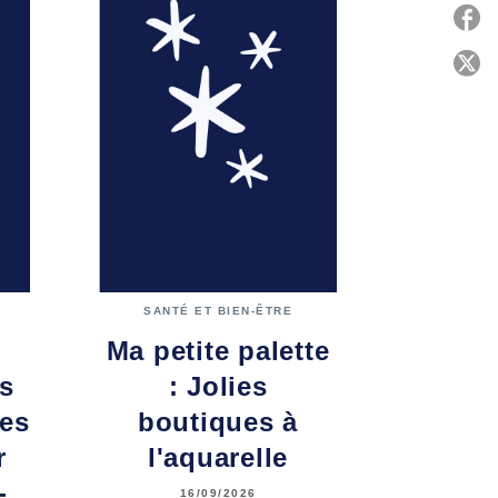
P
C
SANTÉ ET BIEN-ÊTRE
Ma petite palette
ns
: Jolies
ges
boutiques à
r
l'aquarelle
-
16/09/2026