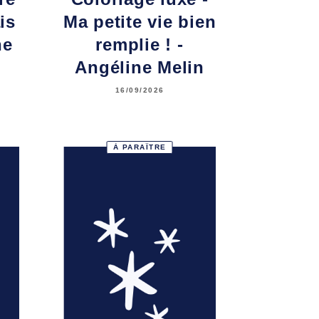
is
Ma petite vie bien
ne
remplie ! -
Angéline Melin
16/09/2026
À PARAÎTRE