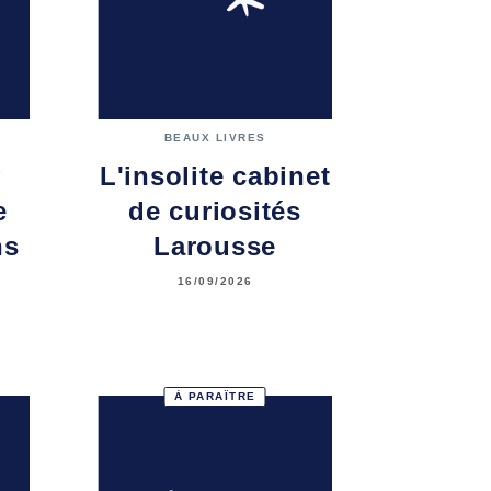
BEAUX LIVRES
y
L'insolite cabinet
e
de curiosités
ns
Larousse
16/09/2026
À PARAÎTRE