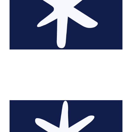
@so_foodiee