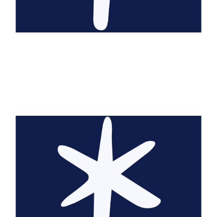
Bérengère Abraham