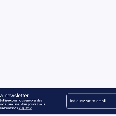
la newsletter
 utilisée pour vous envoyer des
Indiquez votre email
ditions Larousse. Vous pouvez vous
d’informations,
cliquez ici
.