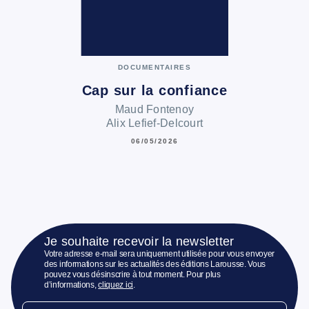
DOCUMENTAIRES
Cap sur la confiance
Maud Fontenoy
Alix Lefief-Delcourt
06/05/2026
Je souhaite recevoir la newsletter
Votre adresse e-mail sera uniquement utilisée pour vous envoyer
des informations sur les actualités des éditions Larousse. Vous
pouvez vous désinscrire à tout moment. Pour plus
d’informations,
cliquez ici
.