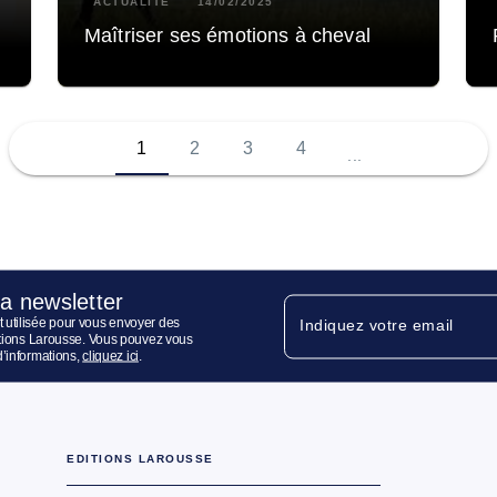
n
ACTUALITÉ
14/02/2025
Maîtriser ses émotions à cheval
1
2
3
4
...
la newsletter
 utilisée pour vous envoyer des
Indiquez votre email
ditions Larousse. Vous pouvez vous
d’informations,
cliquez ici
.
EDITIONS LAROUSSE