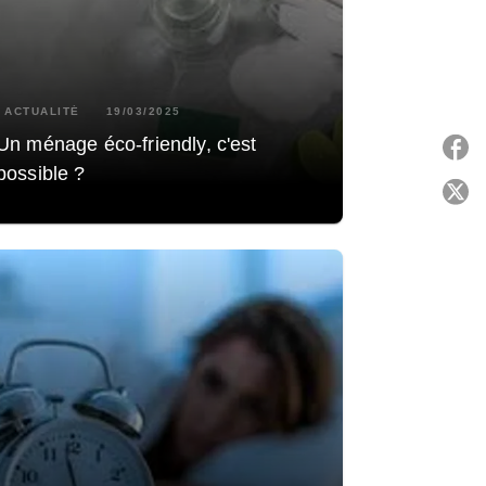
ACTUALITÉ
19/03/2025
Un ménage éco-friendly, c'est
possible ?
P
C