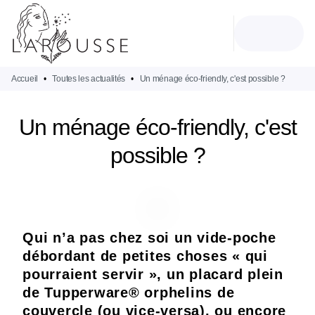
MENU
RECHERCHE
CONTENU
PIED DE PAGE
Accueil
•
Toutes les actualités
•
Un ménage éco-friendly, c'est possible ?
Un ménage éco-friendly, c'est
possible ?
Qui n’a pas chez soi un vide-poche
débordant de petites choses « qui
pourraient servir », un placard plein
de Tupperware® orphelins de
couvercle (ou vice-versa), ou encore