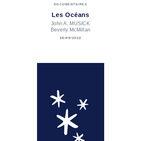
DOCUMENTAIRES
Les Océans
John A. MUSICK
Beverly McMillan
28/09/2022