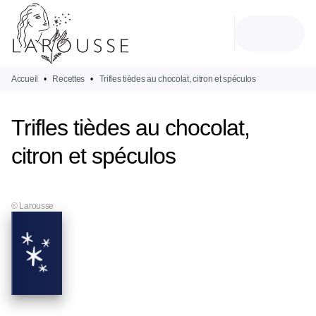
MENU
RECHERCHE
CONTENU
PIED DE PAGE
Accueil
•
Recettes
•
Trifles tièdes au chocolat, citron et spéculos
Trifles tièdes au chocolat,
citron et spéculos
© Larousse