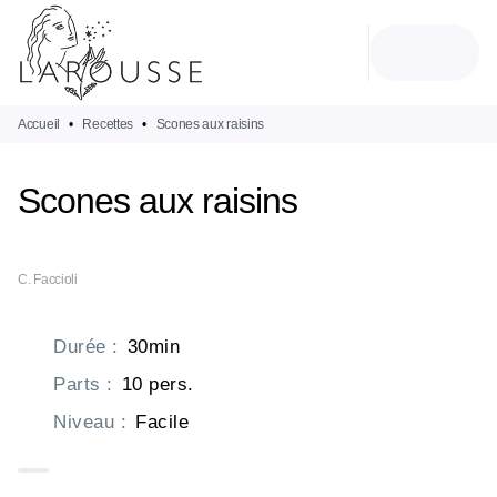
MENU
RECHERCHE
CONTENU
PIED DE PAGE
Accueil
•
Recettes
•
Scones aux raisins
Scones aux raisins
C. Faccioli
Durée
:
30min
Parts
:
10 pers.
Niveau
:
Facile