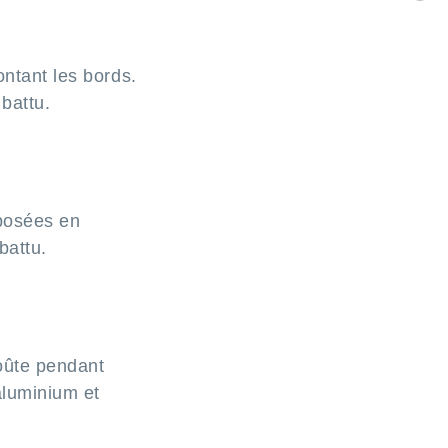
C
ontant les bords.
battu.
sposées en
battu.
roûte pendant
aluminium et