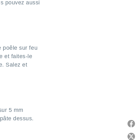
us pouvez aussi
e poêle sur feu
 et faites-le
e. Salez et
 sur 5 mm
 pâte dessus.
P