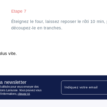
Etape 7
Éteignez le four, laissez reposer le rôti 10 min, 
découpez-le en tranches.
lus vite.
la newsletter
 utilisée pour vous envoyer des
Indiquez votre email
ditions Larousse. Vous pouvez vous
d’informations,
cliquez ici
.