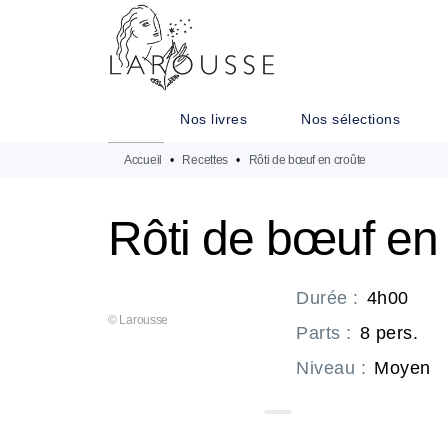
MENU
RECHERCHE
CONTENU
Nos livres
Nos sélections
Accueil
•
Recettes
•
Rôti de bœuf en croûte
Rôti de bœuf en
Durée
:
4h00
© Larousse
Parts
:
8 pers.
Niveau
:
Moyen