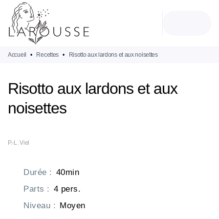
MENU
RECHERCHE
CONTENU
PIED DE PAGE
Accueil
•
Recettes
•
Risotto aux lardons et aux noisettes
Risotto aux lardons et aux
noisettes
P.-L. Viel
Durée
:
40min
Parts
:
4 pers.
Niveau
:
Moyen