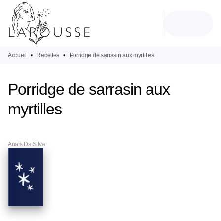
MENU
RECHERCHE
CONTENU
PIED DE PAGE
Accueil
•
Recettes
•
Porridge de sarrasin aux myrtilles
Porridge de sarrasin aux
myrtilles
Anaïs Da Silva