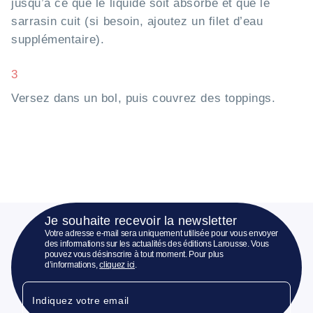
jusqu’à ce que le liquide soit absorbé et que le
sarrasin cuit (si besoin, ajoutez un filet d’eau
supplémentaire).
3
Versez dans un bol, puis couvrez des toppings.
Je souhaite recevoir la newsletter
Votre adresse e-mail sera uniquement utilisée pour vous envoyer
des informations sur les actualités des éditions Larousse. Vous
pouvez vous désinscrire à tout moment. Pour plus
d’informations,
cliquez ici
.
Indiquez votre email