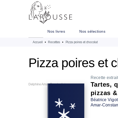
MENU
RECHERCHE
CONTENU
Nos livres
Nos sélections
Accueil
•
Recettes
•
Pizza poires et chocolat
Pizza poires et 
Recette extrait
Tartes, 
Delphine Amar-Constantini
pizzas &
Béatrice Vigo
Amar-Constant