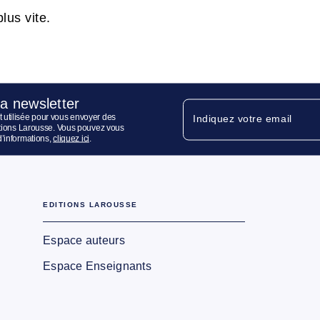
lus vite.
la newsletter
 utilisée pour vous envoyer des
Indiquez votre email
ditions Larousse. Vous pouvez vous
d’informations,
cliquez ici
.
EDITIONS LAROUSSE
Espace auteurs
Espace Enseignants