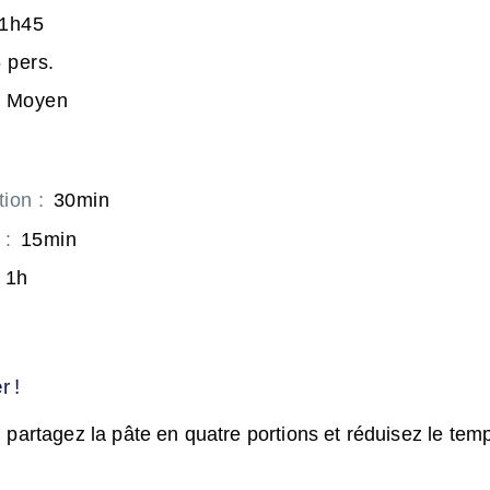
1h45
 pers.
Moyen
tion
:
30min
:
15min
1h
r !
: partagez la pâte en quatre portions et réduisez le tem