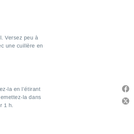
l. Versez peu à
c une cuillère en
z-la en l’étirant
 Remettez-la dans
P
r 1 h.
C