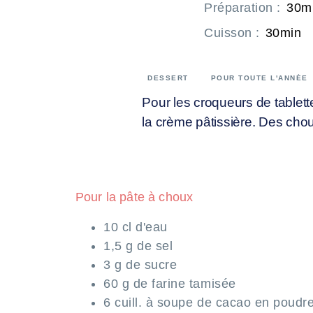
Préparation
:
30m
Cuisson
:
30min
DESSERT
POUR TOUTE L'ANNÉE
Pour les croqueurs de tablett
la crème pâtissière. Des choux
Pour la pâte à choux
10 cl d'eau
1,5 g de sel
3 g de sucre
60 g de farine tamisée
6 cuill. à soupe de cacao en poudr