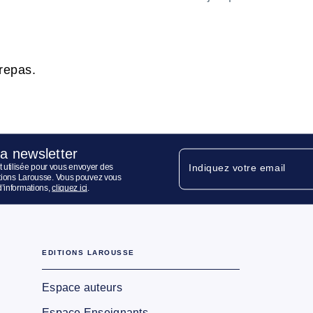
 repas.
la newsletter
 utilisée pour vous envoyer des
Indiquez votre email
ditions Larousse. Vous pouvez vous
d’informations,
cliquez ici
.
EDITIONS LAROUSSE
Espace auteurs
Espace Enseignants