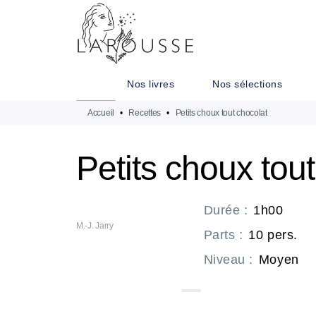
MENU
RECHERCHE
CONTENU
Nos livres
Nos sélections
Accueil
•
Recettes
•
Petits choux tout chocolat
Petits choux tou
Durée
:
1h00
M.-J. Jarry
Parts
:
10 pers.
Niveau
:
Moyen