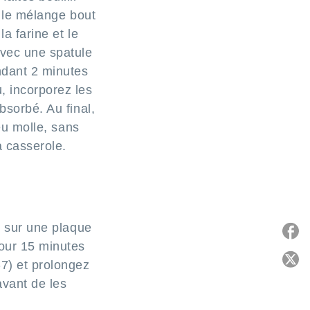
e le mélange bout
a farine et le
vec une spatule
ndant 2 minutes
, incorporez les
bsorbé. Au final,
peu molle, sans
a casserole.
x sur une plaque
pour 15 minutes
P
-7) et prolongez
avant de les
C