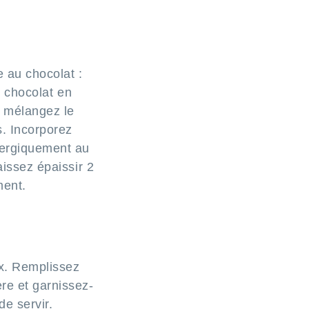
 au chocolat :
e chocolat en
, mélangez le
s. Incorporez
nergiquement au
aissez épaissir 2
ment.
ux. Remplissez
re et garnissez-
e servir.