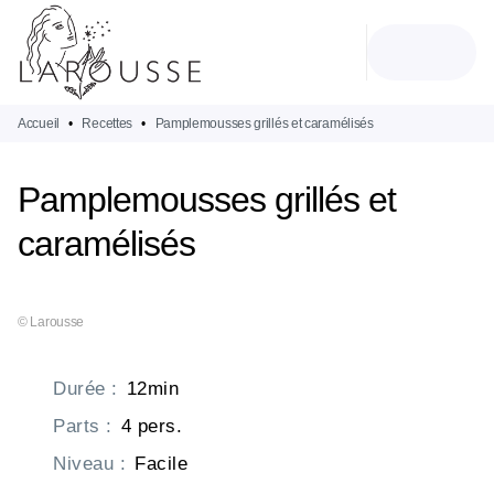
MENU
RECHERCHE
CONTENU
PIED DE PAGE
Accueil
•
Recettes
•
Pamplemousses grillés et caramélisés
Pamplemousses grillés et
caramélisés
© Larousse
Durée
:
12min
Parts
:
4 pers.
Niveau
:
Facile