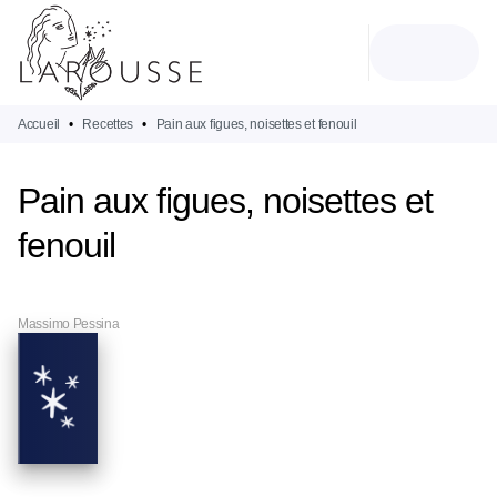
MENU
RECHERCHE
CONTENU
PIED DE PAGE
Accueil
•
Recettes
•
Pain aux figues, noisettes et fenouil
Pain aux figues, noisettes et
fenouil
Massimo Pessina