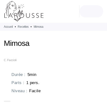
MENU
RECHERCHE
CONTENU
PIED DE PAGE
Accueil
•
Recettes
•
Mimosa
Mimosa
C. Faccioli
Durée
:
5min
Parts
:
1 pers.
Niveau
:
Facile