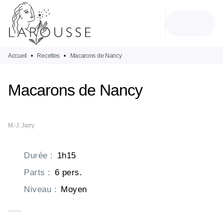
MENU
RECHERCHE
CONTENU
PIED DE PAGE
Accueil
•
Recettes
•
Macarons de Nancy
Macarons de Nancy
M.-J. Jarry
Durée
:
1h15
Parts
:
6 pers.
Niveau
:
Moyen