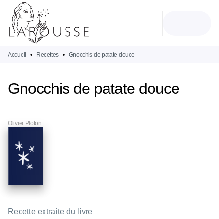
MENU
RECHERCHE
CONTENU
PIED DE PAGE
Accueil
•
Recettes
•
Gnocchis de patate douce
Gnocchis de patate douce
Olivier Ploton
Recette extraite du livre