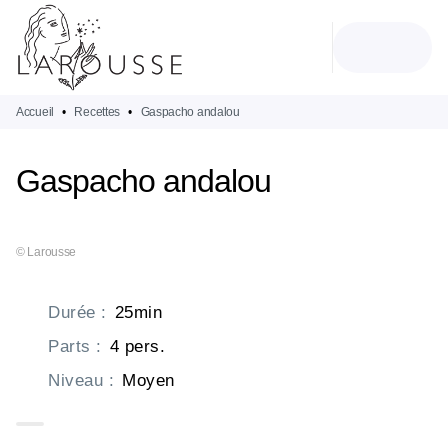
MENU
RECHERCHE
CONTENU
PIED DE PAGE
Accueil
•
Recettes
•
Gaspacho andalou
Gaspacho andalou
© Larousse
Durée
:
25min
Parts
:
4 pers.
Niveau
:
Moyen