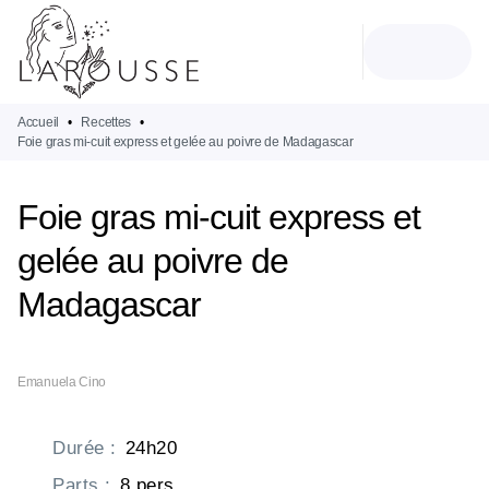
MENU
RECHERCHE
CONTENU
PIED DE PAGE
Accueil
•
Recettes
•
Foie gras mi-cuit express et gelée au poivre de Madagascar
Foie gras mi-cuit express et
gelée au poivre de
Madagascar
Emanuela Cino
Durée
:
24h20
Parts
:
8 pers.