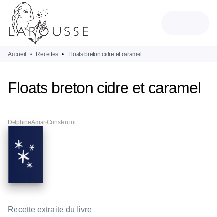
MENU
RECHERCHE
CONTENU
PIED DE PAGE
Accueil
•
Recettes
•
Floats breton cidre et caramel
Floats breton cidre et caramel
Delphine Amar-Constantini
Recette extraite du livre