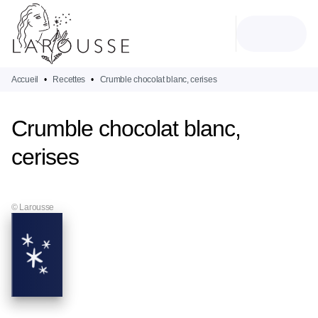
MENU
RECHERCHE
CONTENU
PIED DE PAGE
Accueil
•
Recettes
•
Crumble chocolat blanc, cerises
Crumble chocolat blanc,
cerises
© Larousse