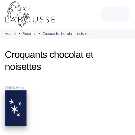
MENU
RECHERCHE
CONTENU
PIED DE PAGE
Accueil
•
Recettes
•
Croquants chocolat et noisettes
Croquants chocolat et
noisettes
Philip Webb