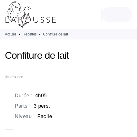
MENU
RECHERCHE
CONTENU
PIED DE PAGE
Accueil
•
Recettes
•
Confiture de lait
Confiture de lait
© Larousse
Durée
:
4h05
Parts
:
3 pers.
Niveau
:
Facile