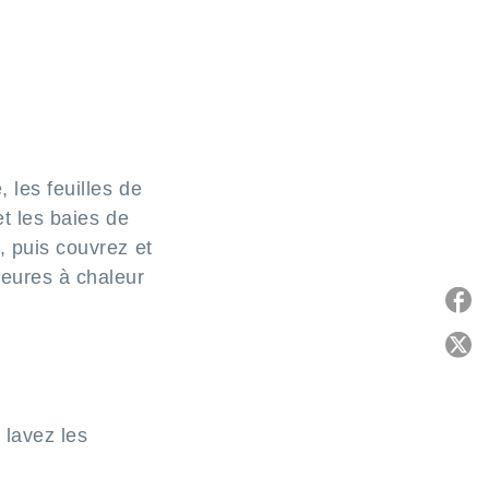
 les feuilles de
et les baies de
, puis couvrez et
heures à chaleur
P
C
 lavez les