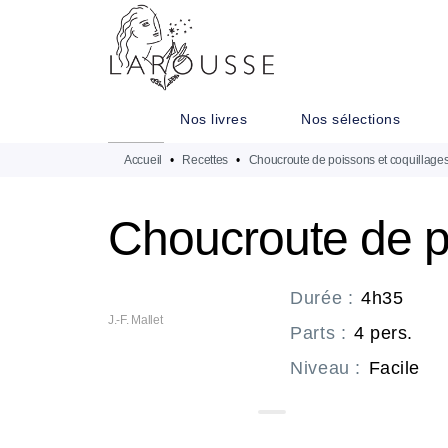
MENU
RECHERCHE
CONTENU
Nos livres
Nos sélections
Accueil
•
Recettes
•
Choucroute de poissons et coquillage
Choucroute de p
Durée
:
4h35
J.-F. Mallet
Parts
:
4 pers.
Niveau
:
Facile