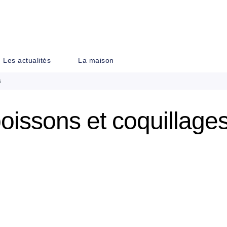
PIED DE PAGE
Les actualités
La maison
s
oissons et coquillage