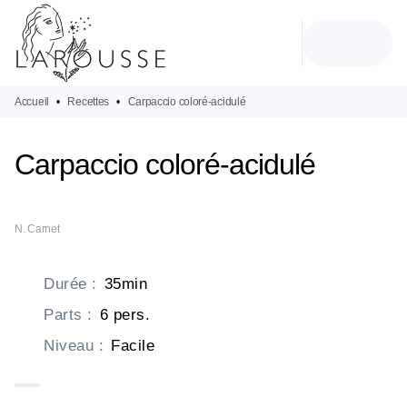
MENU
RECHERCHE
CONTENU
PIED DE PAGE
Accueil
•
Recettes
•
Carpaccio coloré-acidulé
Carpaccio coloré-acidulé
N. Carnet
Durée
:
35min
Parts
:
6 pers.
Niveau
:
Facile