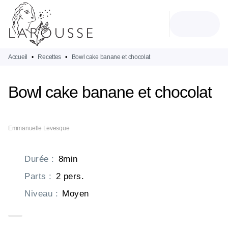
MENU
RECHERCHE
CONTENU
PIED DE PAGE
Accueil
•
Recettes
•
Bowl cake banane et chocolat
Bowl cake banane et chocolat
Emmanuelle Levesque
Durée
:
8min
Parts
:
2 pers.
Niveau
:
Moyen