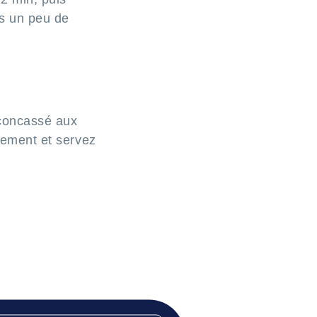
ns un peu de
 concassé aux
nnement et servez