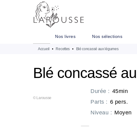
MENU
RECHERCHE
CONTENU
Nos livres
Nos sélections
Accueil
•
Recettes
•
Blé concassé aux légumes
Blé concassé a
Durée
:
45min
© Larousse
Parts
:
6 pers.
Niveau
:
Moyen