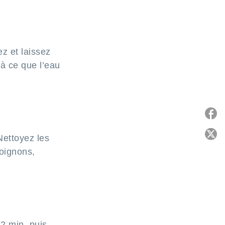
z et laissez
à ce que l’eau
P
Nettoyez les
 oignons,
C
2 min, puis