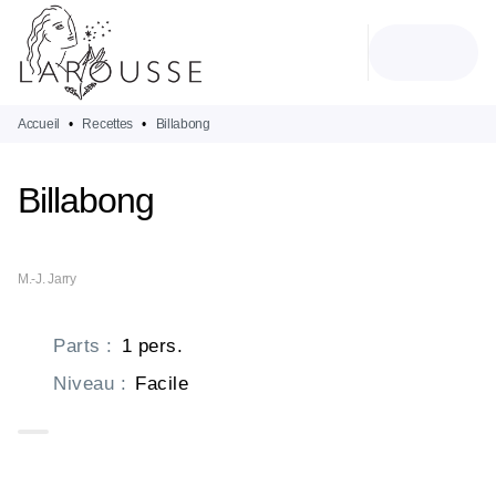
MENU
RECHERCHE
CONTENU
PIED DE PAGE
Accueil
•
Recettes
•
Billabong
Billabong
M.-J. Jarry
Parts
:
1 pers.
Niveau
:
Facile