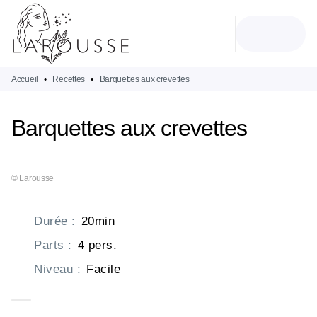
MENU
RECHERCHE
CONTENU
PIED DE PAGE
Accueil
•
Recettes
•
Barquettes aux crevettes
Barquettes aux crevettes
© Larousse
Durée
:
20min
Parts
:
4 pers.
Niveau
:
Facile