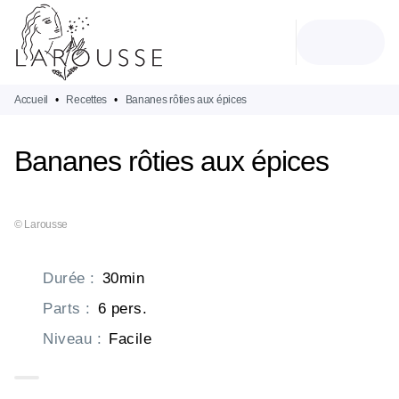
MENU
RECHERCHE
CONTENU
PIED DE PAGE
Accueil
•
Recettes
•
Bananes rôties aux épices
Bananes rôties aux épices
© Larousse
Durée
:
30min
Parts
:
6 pers.
Niveau
:
Facile