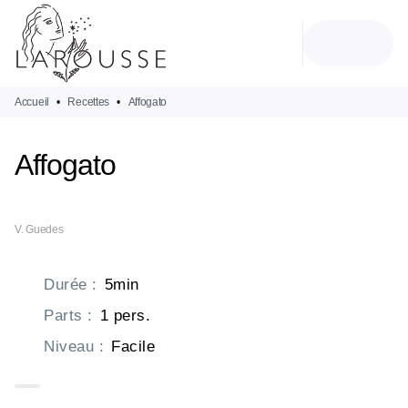
MENU
RECHERCHE
CONTENU
PIED DE PAGE
Accueil
•
Recettes
•
Affogato
Affogato
V. Guedes
Durée
:
5min
Parts
:
1 pers.
Niveau
:
Facile