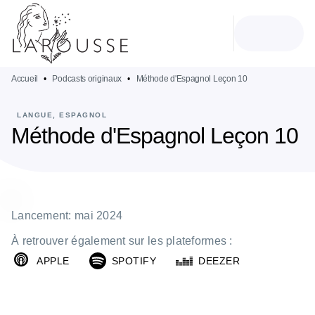
MENU
RECHERCHE
CONTENU
PIED DE PAGE
Accueil
•
Podcasts originaux
•
Méthode d'Espagnol Leçon 10
LANGUE, ESPAGNOL
Méthode d'Espagnol Leçon 10
Lancement: mai 2024
À retrouver également sur les plateformes :
APPLE
SPOTIFY
DEEZER