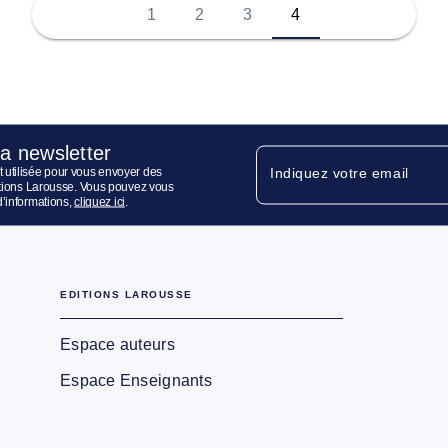
1
2
3
4
la newsletter
 utilisée pour vous envoyer des
Indiquez votre email
ditions Larousse. Vous pouvez vous
d’informations,
cliquez ici
.
EDITIONS LAROUSSE
Espace auteurs
Espace Enseignants