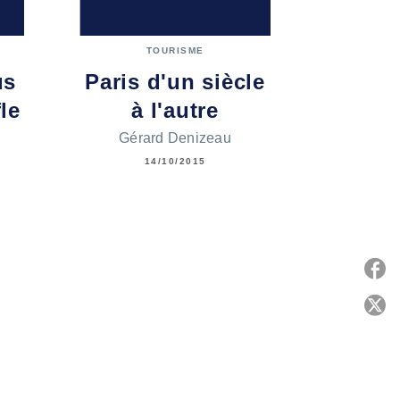
TOURISME
us
Paris d'un siècle
le
à l'autre
Gérard Denizeau
14/10/2015
P
C