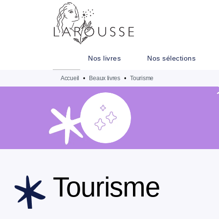
MENU
RECHERCHE
CONTENU
Nos livres
Nos sélections
Accueil
•
Beaux livres
•
Tourisme
Tourisme