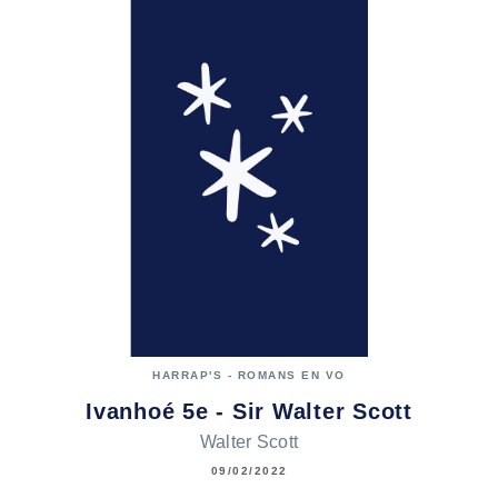
HARRAP'S - ROMANS EN VO
Ivanhoé 5e - Sir Walter Scott
Walter Scott
09/02/2022