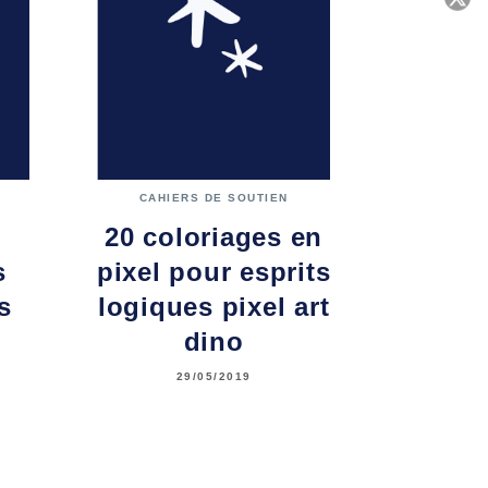
C
CAHIERS DE SOUTIEN
20 coloriages en
s
pixel pour esprits
s
logiques pixel art
dino
29/05/2019