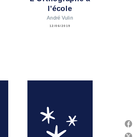
l'école
André Vulin
12/06/2019
P