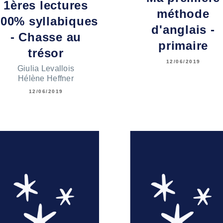
1ères lectures
méthode
100% syllabiques
d'anglais -
- Chasse au
primaire
trésor
12/06/2019
Giulia Levallois
Hélène Heffner
12/06/2019