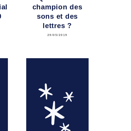
al
champion des
0
sons et des
lettres ?
29/05/2019