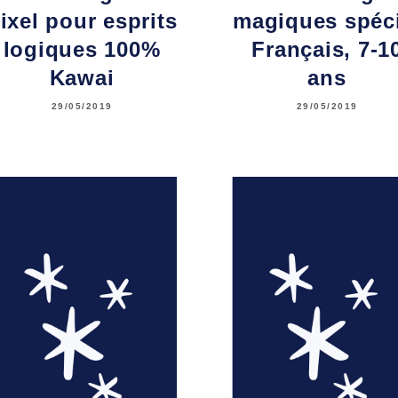
ixel pour esprits
magiques spéci
logiques 100%
Français, 7-1
Kawai
ans
29/05/2019
29/05/2019