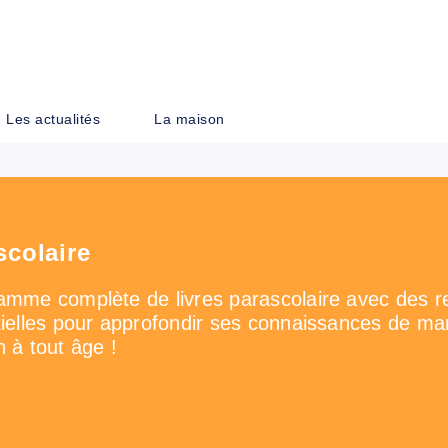
PIED DE PAGE
Les actualités
La maison
scolaire
mme complète de livres parascolaire avec des r
ielles pour approfondir ses connaissances de man
 à tout âge !