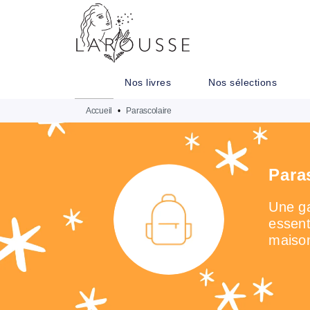
MENU
RECHERCHE
CONTENU
Nos livres
Nos sélections
Accueil
•
Parascolaire
Para
Une ga
essent
maison