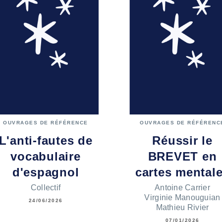
OUVRAGES DE RÉFÉRENCE
OUVRAGES DE RÉFÉRENC
L'anti-fautes de
Réussir le
vocabulaire
BREVET en
d'espagnol
cartes mental
Collectif
Antoine Carrier
Virginie Manouguian
24/06/2026
Mathieu Rivier
07/01/2026