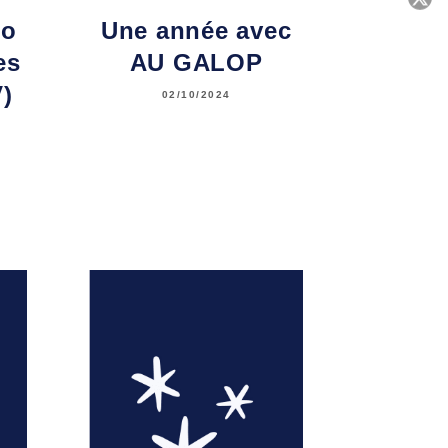
lo
Une année avec
C
es
AU GALOP
)
02/10/2024